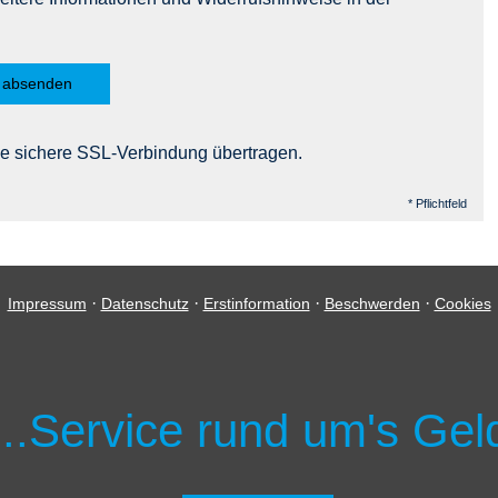
absenden
e sichere SSL-Verbindung übertragen.
* Pflichtfeld
·
·
·
·
Impressum
Datenschutz
Erstinformation
Beschwerden
Cookies
...Service rund um's Gel